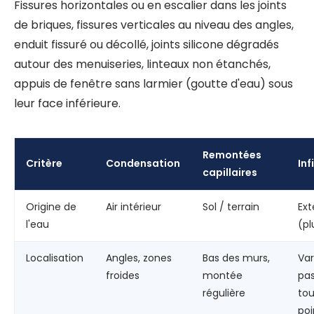
Fissures horizontales ou en escalier dans les joints
de briques, fissures verticales au niveau des angles,
enduit fissuré ou décollé, joints silicone dégradés
autour des menuiseries, linteaux non étanchés,
appuis de fenêtre sans larmier (goutte d'eau) sous
leur face inférieure.
Remontées
Critère
Condensation
Inf
capillaires
Origine de
Air intérieur
Sol / terrain
Ext
l'eau
(pl
Localisation
Angles, zones
Bas des murs,
Var
froides
montée
pa
régulière
tou
poi