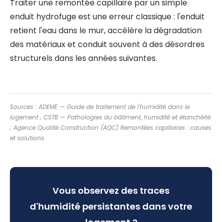
Traiter une remontée capillaire par un simple
enduit hydrofuge est une erreur classique : l'enduit
retient l'eau dans le mur, accélère la dégradation
des matériaux et conduit souvent à des désordres
structurels dans les années suivantes.
Sources : ADEME —
Guide de traitement de l'humidité dans le
logement
; CSTB —
Pathologies du bâtiment, humidité et étanchéité
; Agence Qualité Construction (AQC)
Remontées capillaires : causes
et solutions
.
Vous observez des traces
d'humidité persistantes dans votre