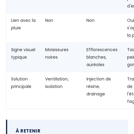
d'e
Lien avec la
Non
Non
Ou
pluie
s'a
la 
Signe visuel
Moisissures
Efflorescences
Ta
typique
noires
blanches,
pei
auréoles
gon
Solution
Ventilation,
Injection de
Tr
principale
isolation
résine,
de
drainage
l'é
fa
À RETENIR