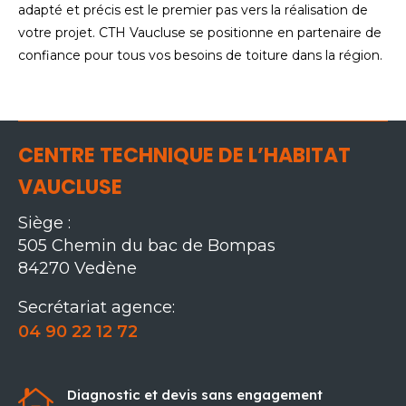
adapté et précis est le premier pas vers la réalisation de
votre projet. CTH Vaucluse se positionne en partenaire de
confiance pour tous vos besoins de toiture dans la région.
CENTRE TECHNIQUE DE L’HABITAT
VAUCLUSE
Siège :
505 Chemin du bac de Bompas
84270 Vedène
Secrétariat agence:
04 90 22 12 72

Diagnostic et devis sans engagement