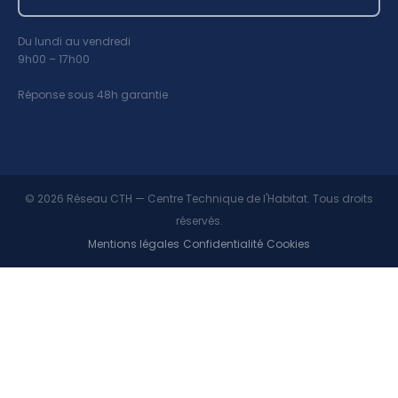
Du lundi au vendredi
9h00 – 17h00
Réponse sous 48h garantie
© 2026 Réseau CTH — Centre Technique de l'Habitat. Tous droits
réservés.
Mentions légales
Confidentialité
Cookies