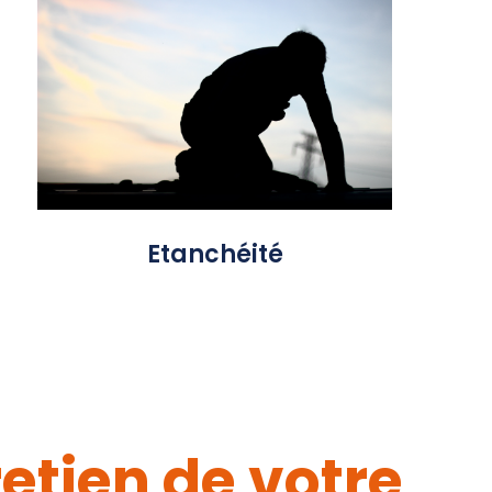
L'étanchéité d'une toiture ne doit
Un
souffrir d'aucun compromis.
seul point faible peut entraîner une
série de désordres, dont des
infiltrations susceptibles de
compromettre l'intégrité de toute
la structure.
Etanchéité
retien de votre