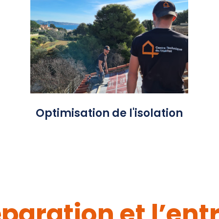
Parce que le confort intérieur est
indissociable de l'efficacité
énergétique, une toiture bien isolée
CTH 84 sait identifier
est capitale.
et traiter les principales sources de
déperdition thermique telles que
les fuites d'air, ou encore les déficits
d'isolation au niveau des sous-
pentes.
Optimisation de l'isolation
paration et l’ent