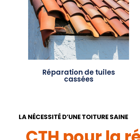
Offrez à votre toiture des solutions
sur mesure pour préserver
l'étanchéité et la robustesse de
L'expertise que
votre couverture.
nous déployons pour votre projet
marie performance et durabilité, en
assurant la mise en œuvre de
matériaux et de techniques
éprouvés.
Réparation de tuiles
cassées
LA NÉCESSITÉ D’UNE TOITURE SAINE
CTH pour la ré