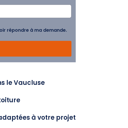
uvoir répondre à ma demande.
ns le Vaucluse
toiture
adaptées à votre projet