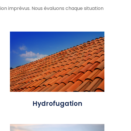
tion imprévus.
Nous évaluons chaque situation
Afin de compléter la rénovation,
nous vous recommandons
l’application d’un traitement
Produit
hydrofuge.
imperméabilisant et non
filmogène, après son application la
toiture est rajeunie et devient «
autonettoyante »
Hydrofugation