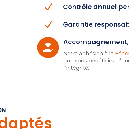
N
Contrôle annuel pe
N
Garantie responsabi
Accompagnement, s

Notre adhésion à la
Fédér
que vous bénéficiez d’une
l’intégrité.
ON
adaptés