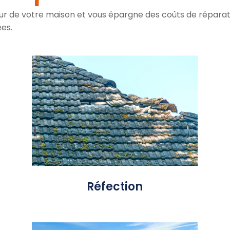
aleur de votre maison et vous épargne des coûts de répara
ées.
En présence d’une toiture trop
ancienne ou si le nombre de tuiles
manquantes ou abimées est trop
important, la salubrité de votre bâti
est compromise, une réfection
totale s’impose. Totale ou partielle
elle peut en outre nécessiter une
reprise de charpente.
Réfection