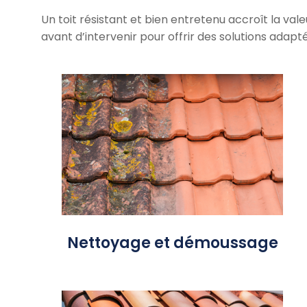
Un toit résistant et bien entretenu accroît la v
avant d’intervenir pour offrir des solutions adapt
Pour un nettoyage et un
assainissement en profondeur, il
est essentiel d’effectuer en
complément un démoussage de
toiture à l’aide d’un produit
algicide/fongicide qui aura pour
action d’éradiquer en profondeur
les racines de tous les micro-
organismes existants.
Nettoyage et démoussage