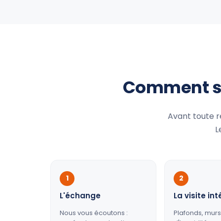
Comment se 
Avant toute 
L
1
2
L'échange
La visite int
Nous vous écoutons :
Plafonds, murs