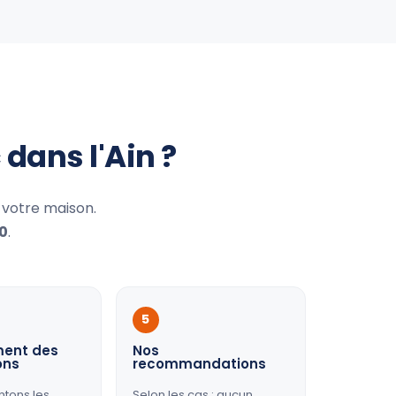
dans l'Ain ?
votre maison.
30
.
5
ment des
Nos
ons
recommandations
ntons les
Selon les cas : aucun