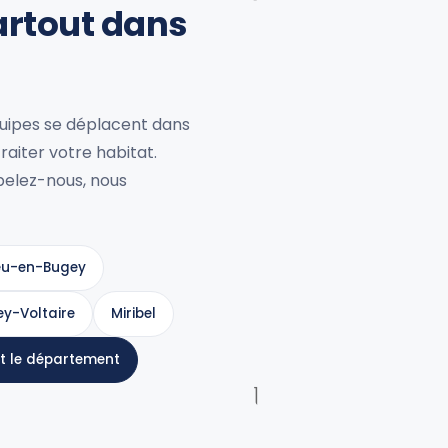
artout dans
uipes se déplacent dans
aiter votre habitat.
pelez-nous, nous
eu-en-Bugey
ey-Voltaire
Miribel
ut le département
]