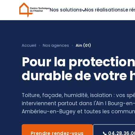
Nos solutions
Nos réalisations
Le r
Accueil
›
Nos agences
›
Ain (01)
Pour la protection
durable de votre 
Toiture, façade, humidité, isolation : vos spé
interviennent partout dans l'Ain I Bourg-en
Ambérieu-en-Bugey et toutes les commun
Prendre rendez-vous
📞 04.28.36.0