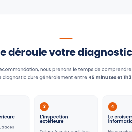
déroule votre diagnostic 
recommandation, nous prenons le temps de comprendre 
e diagnostic dure généralement entre
45 minutes et 1h
3
4
érieure
L'inspection
Le croise
extérieure
informati
, traces
Toiture, façade, gouttières,
Nous confro