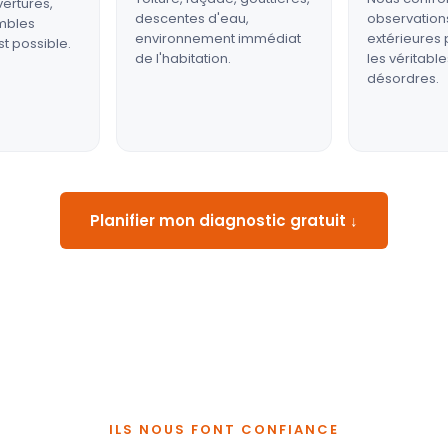
vertures,
descentes d'eau,
observations
ombles
environnement immédiat
extérieures p
st possible.
de l'habitation.
les véritabl
désordres.
Planifier mon diagnostic gratuit ↓
ILS NOUS FONT CONFIANCE