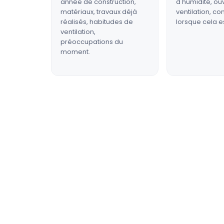
année de construction,
d'humidité, ou
matériaux, travaux déjà
ventilation, c
réalisés, habitudes de
lorsque cela e
ventilation,
préoccupations du
moment.